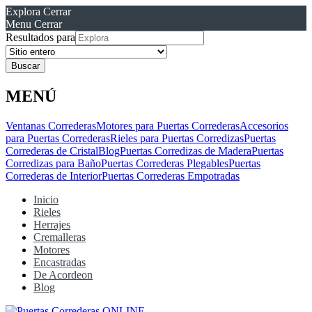
Explora
Cerrar
Menu
Cerrar
Resultados para
MENÚ
Ventanas Correderas
Motores para Puertas Correderas
Accesorios
para Puertas Correderas
Rieles para Puertas Corredizas
Puertas
Correderas de Cristal
Blog
Puertas Corredizas de Madera
Puertas
Corredizas para Baño
Puertas Correderas Plegables
Puertas
Correderas de Interior
Puertas Correderas Empotradas
Inicio
Rieles
Herrajes
Cremalleras
Motores
Encastradas
De Acordeon
Blog