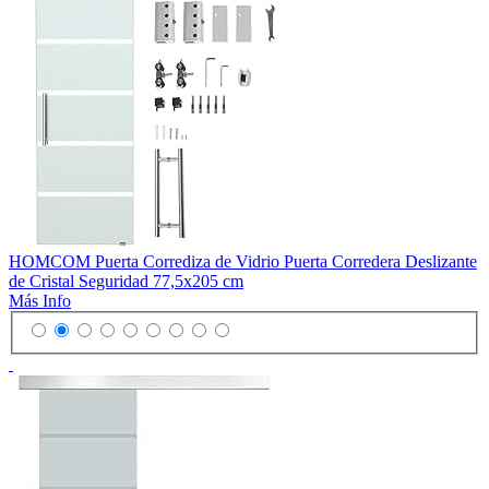
HOMCOM Puerta Corrediza de Vidrio Puerta Corredera Deslizante
de Cristal Seguridad 77,5x205 cm
Más Info