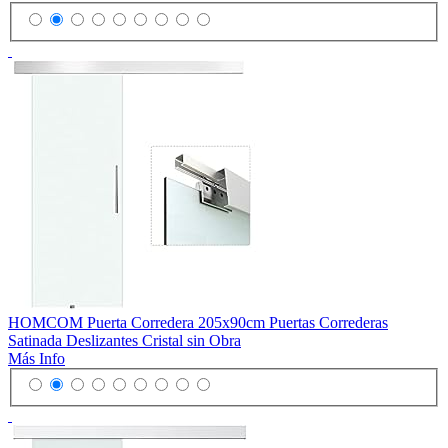
HOMCOM Puerta Corredera 205x90cm Puertas Correderas
Satinada Deslizantes Cristal sin Obra
Más Info