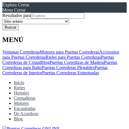
Explora
Cerrar
Menu
Cerrar
Resultados para
MENÚ
Ventanas Correderas
Motores para Puertas Correderas
Accesorios
para Puertas Correderas
Rieles para Puertas Corredizas
Puertas
Correderas de Cristal
Blog
Puertas Corredizas de Madera
Puertas
Corredizas para Baño
Puertas Correderas Plegables
Puertas
Correderas de Interior
Puertas Correderas Empotradas
Inicio
Rieles
Herrajes
Cremalleras
Motores
Encastradas
De Acordeon
Blog