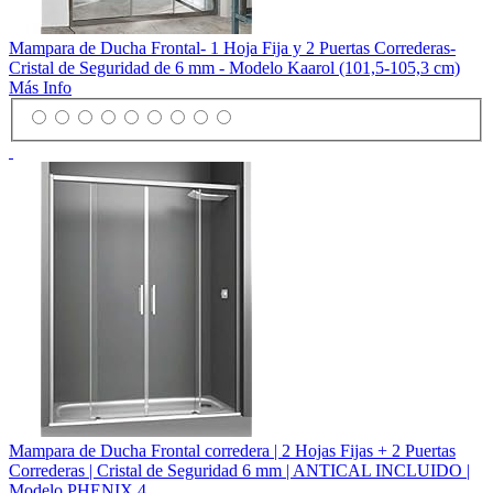
Mampara de Ducha Frontal- 1 Hoja Fija y 2 Puertas Correderas-
Cristal de Seguridad de 6 mm - Modelo Kaarol (101,5-105,3 cm)
Más Info
Mampara de Ducha Frontal corredera | 2 Hojas Fijas + 2 Puertas
Correderas | Cristal de Seguridad 6 mm | ANTICAL INCLUIDO |
Modelo PHENIX 4