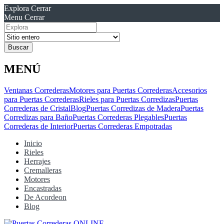
Explora
Cerrar
Menu
Cerrar
Resultados
para
MENÚ
Ventanas Correderas
Motores para Puertas Correderas
Accesorios
para Puertas Correderas
Rieles para Puertas Corredizas
Puertas
Correderas de Cristal
Blog
Puertas Corredizas de Madera
Puertas
Corredizas para Baño
Puertas Correderas Plegables
Puertas
Correderas de Interior
Puertas Correderas Empotradas
Inicio
Rieles
Herrajes
Cremalleras
Motores
Encastradas
De Acordeon
Blog