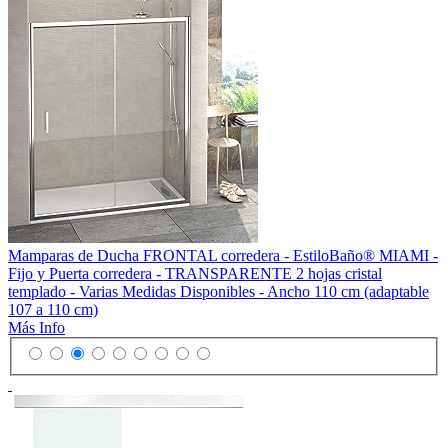
Mamparas de Ducha FRONTAL corredera - EstiloBaño® MIAMI -
Fijo y Puerta corredera - TRANSPARENTE 2 hojas cristal
templado - Varias Medidas Disponibles - Ancho 110 cm (adaptable
107 a 110 cm)
Más Info