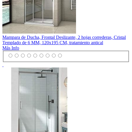
Mampara de Ducha, Frontal Deslizante, 2 hojas correderas, Cristal
Templado de 6 MM, 120x195 CM, tratamiento antical
Más Info