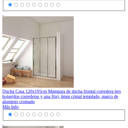
Ducha Casa 120x195cm Mampara de ducha frontal corredera tres
hojas(dos correderas y una fija), 6mm cristal templado, marco de
aluminio cromado
Más Info