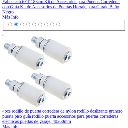
Yaheetech 6FT 183cm Kit de Accesorios para Puertas Correderas
con Guía Kit de Accesorios de Puertas Herraje para Garaje Baño
Negro
Más Info
4pcs rodillo de puerta corredera de nylon rodillo deslizante granero
puerta piso guía rodillo puerta accesorios para puertas correderas
eléctricas puertas de garaje, 40x60mm
Más Info