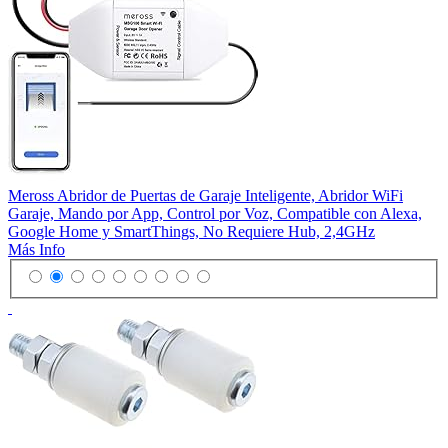
Meross Abridor de Puertas de Garaje Inteligente, Abridor WiFi
Garaje, Mando por App, Control por Voz, Compatible con Alexa,
Google Home y SmartThings, No Requiere Hub, 2,4GHz
Más Info