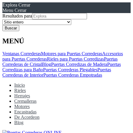
Explora
Cerrar
Menu
Cerrar
Resultados para
MENÚ
Ventanas Correderas
Motores para Puertas Correderas
Accesorios
para Puertas Correderas
Rieles para Puertas Corredizas
Puertas
Correderas de Cristal
Blog
Puertas Corredizas de Madera
Puertas
Corredizas para Baño
Puertas Correderas Plegables
Puertas
Correderas de Interior
Puertas Correderas Empotradas
Inicio
Rieles
Herrajes
Cremalleras
Motores
Encastradas
De Acordeon
Blog