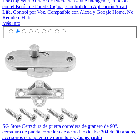
LoraTap WiFi Abridor de Puerta de Garaje Inteligente, Funciona
con el Botón de Pared Original, Control de la Aplicación Smart
Life, Control por Voz, Compatible con Alexa y Google Home, No
Requiere Hub
Más Info
SG Store Cerradura de puerta corredera de granero de 90°,
cerradura de puerta corredera de acero inoxidable 304 de 90 grados,
accesorios para puerta de dormitorio, garaje, jardín