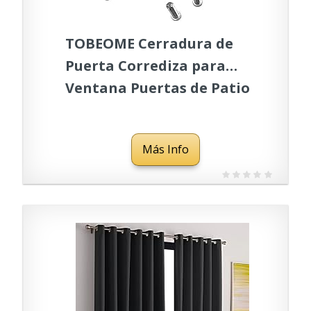
TOBEOME Cerradura de
Puerta Corrediza para
Ventana Puertas de Patio
de Vidrio Cerradura de
Seguridad Auxiliar
Más Info
Plateada Cerradura de
Puerta de Vidrio
Cerradura de Embutir