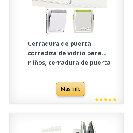
Cerradura de puerta
corrediza de vidrio para
niños, cerradura de puerta
corrediza de vidrio,
cerraduras de ventana
Más Info
deslizante de seguridad
para bebés, puertas de
armario de patio, no
necesita