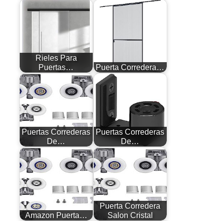
Rieles Para
Puertas…
Puerta Corredera…
Puertas Correderas
Puertas Correderas
De…
De…
Puerta Corredera
Amazon Puerta…
Salon Cristal