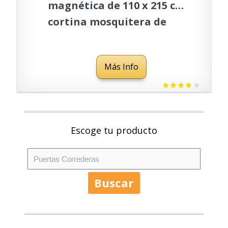
magnética de 110 x 215 cm,
cortina mosquitera de
malla con imanes
mejorados lejos de
Más Info
mosquitos, cortina de
malla para puerta
corrediza de vidrio para
puerta de patio, gris
Escoge tu producto
Buscar