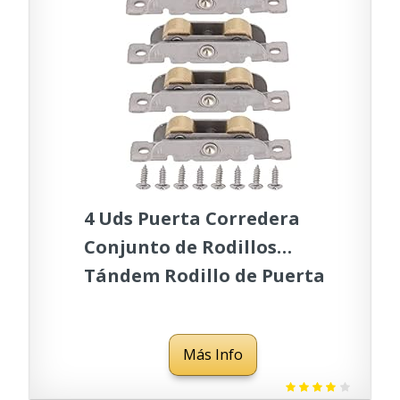
4 Uds Puerta Corredera
Conjunto de Rodillos
Tándem Rodillo de Puerta
de Rodamiento de Bolas
de Cobre de Acero
Más Info
Inoxidable para Puerta de
Vidrio (rueda plana)