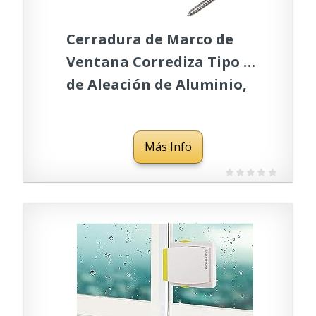
Cerradura de Marco de
Ventana Corrediza Tipo T
de Aleación de Aluminio,
Pestillo de Ventana
Corrediza, Cerradura de
Más Info
Seguridad a Prueba de
Niños para Seguridad en
el Hogar, Alta