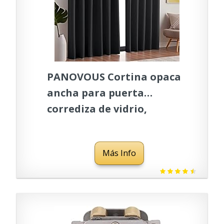
PANOVOUS Cortina opaca
ancha para puerta
corrediza de vidrio,
cortina divisora de
habitación, aislamiento
Más Info
térmico, cortina opaca
para puerta de patio, 1
panel, color negro