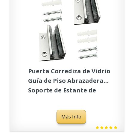
Puerta Corrediza de Vidrio
Guía de Piso Abrazadera
Soporte de Estante de
Vidrio Sistema de Puerta
Corrediza 2 Piezas Guía de
Más Info
Aleación de Aluminio
Accesorios para Puertas