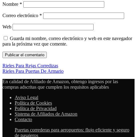
Nombre
*
Correo electrónico
*
Web
Guarda mi nombre, correo electrónico y web en este navegador
para la próxima vez que comente.
Rieles Para Rejas Corredizas
Rieles Para Puertas De Armario
En calidad de Afiliado de Amazon, obtengo ingresos por las
compras adscritas que cumplen los requisitos aplicables
Aviso Legal
Política de Cookies
Política de Privacidad
Sistema de Afiliados de Amazon
Contacto
Puertas correderas para aeropuertos: flujo eficiente y seguro
de pasajeros