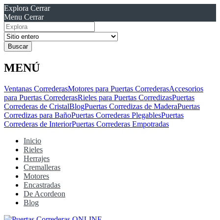
Explora
Cerrar
Menu
Cerrar
Resultados
para
MENÚ
Ventanas Correderas
Motores para Puertas Correderas
Accesorios
para Puertas Correderas
Rieles para Puertas Corredizas
Puertas
Correderas de Cristal
Blog
Puertas Corredizas de Madera
Puertas
Corredizas para Baño
Puertas Correderas Plegables
Puertas
Correderas de Interior
Puertas Correderas Empotradas
Inicio
Rieles
Herrajes
Cremalleras
Motores
Encastradas
De Acordeon
Blog