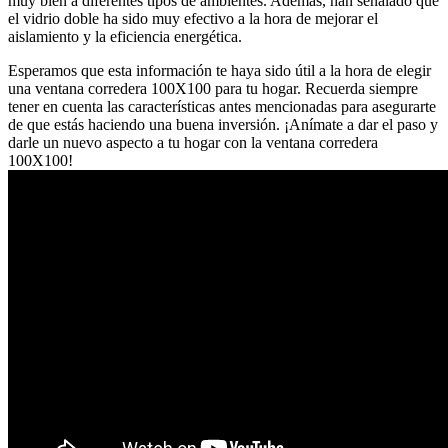
muy bien a diferentes tipos de ambientes. Además, han señalado que
el vidrio doble ha sido muy efectivo a la hora de mejorar el
aislamiento y la eficiencia energética.
Esperamos que esta información te haya sido útil a la hora de elegir
una ventana corredera 100X100 para tu hogar. Recuerda siempre
tener en cuenta las características antes mencionadas para asegurarte
de que estás haciendo una buena inversión. ¡Anímate a dar el paso y
darle un nuevo aspecto a tu hogar con la ventana corredera
100X100!