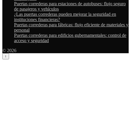
Puertas correderas para estaciones de autobuses: flujo seguro
de pasajeros y vehículos
¿Las puertas correderas pueden mejorar la seguridad en
instituciones financieras?
Puertas correderas para fábricas: flujo eficiente de materiales y
personal
Puertas correderas para edificios gubernamentales: control de
acceso y seguridad
© 2026
↑