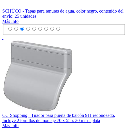
SCHÜCO - Tapas para ranuras de agua, color negro, contenido del
envío: 25 unidades
Más Info
CC-Shopping - Tirador para puerta de balcón 911 redondeado,
Incluye 2 tornillos de montaje 70 x 55 x 20 mm - plata
Más Info