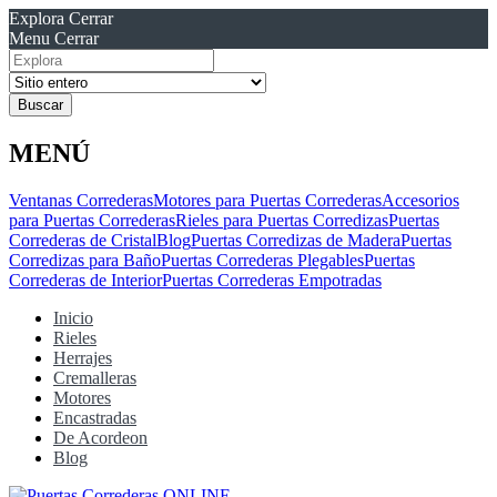
Explora
Cerrar
Menu
Cerrar
Resultados
para
MENÚ
Ventanas Correderas
Motores para Puertas Correderas
Accesorios
para Puertas Correderas
Rieles para Puertas Corredizas
Puertas
Correderas de Cristal
Blog
Puertas Corredizas de Madera
Puertas
Corredizas para Baño
Puertas Correderas Plegables
Puertas
Correderas de Interior
Puertas Correderas Empotradas
Inicio
Rieles
Herrajes
Cremalleras
Motores
Encastradas
De Acordeon
Blog