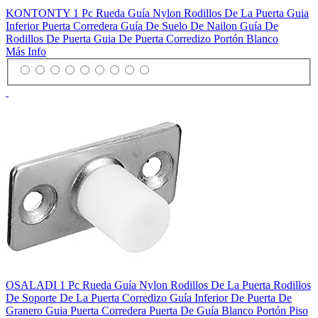
KONTONTY 1 Pc Rueda Guía Nylon Rodillos De La Puerta Guia
Inferior Puerta Corredera Guía De Suelo De Nailon Guía De
Rodillos De Puerta Guia De Puerta Corredizo Portón Blanco
Más Info
OSALADI 1 Pc Rueda Guía Nylon Rodillos De La Puerta Rodillos
De Soporte De La Puerta Corredizo Guía Inferior De Puerta De
Granero Guia Puerta Corredera Puerta De Guía Blanco Portón Piso