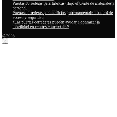
Puertas correderas para fábricas: flujo eficiente de materiales y
personal
Puertas correderas para edificios gubernamentales: control de
acceso y seguridad
¿Las puertas correderas pueden ayudar a optimizar la
movilidad en centros comerciales?
© 2026
↑