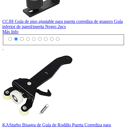
CCJH Guía de piso ajustable para puerta corrediza de granero Guía
inferior de pared/puerta Negro 2pcs
Más Info
KASturbo Bisagra de Guía de Rodillo Puerta Corrediza para