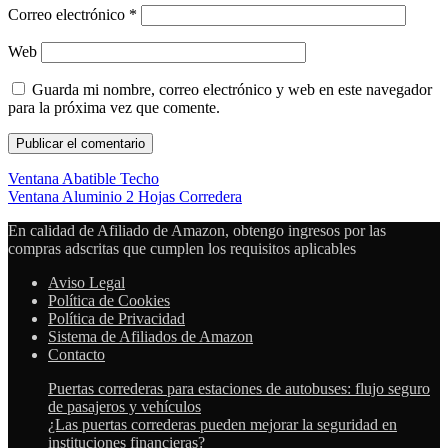
Correo electrónico
*
Web
Guarda mi nombre, correo electrónico y web en este navegador
para la próxima vez que comente.
Ventana Abatible Techo
Ventana Aluminio 2 Hojas Corredera
En calidad de Afiliado de Amazon, obtengo ingresos por las
compras adscritas que cumplen los requisitos aplicables
Aviso Legal
Política de Cookies
Política de Privacidad
Sistema de Afiliados de Amazon
Contacto
Puertas correderas para estaciones de autobuses: flujo seguro
de pasajeros y vehículos
¿Las puertas correderas pueden mejorar la seguridad en
instituciones financieras?