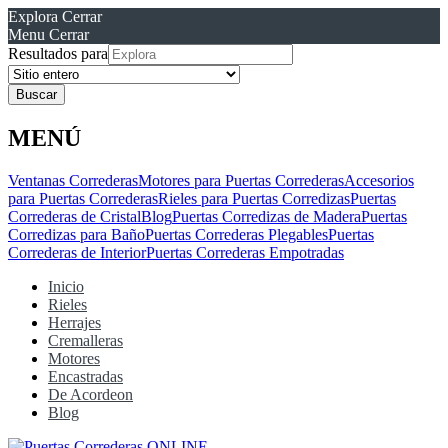
Explora
Cerrar
Menu
Cerrar
Resultados para
MENÚ
Ventanas Correderas
Motores para Puertas Correderas
Accesorios
para Puertas Correderas
Rieles para Puertas Corredizas
Puertas
Correderas de Cristal
Blog
Puertas Corredizas de Madera
Puertas
Corredizas para Baño
Puertas Correderas Plegables
Puertas
Correderas de Interior
Puertas Correderas Empotradas
Inicio
Rieles
Herrajes
Cremalleras
Motores
Encastradas
De Acordeon
Blog