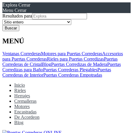
Explora
Cerrar
Menu
Cerrar
Resultados para
MENÚ
Ventanas Correderas
Motores para Puertas Correderas
Accesorios
para Puertas Correderas
Rieles para Puertas Corredizas
Puertas
Correderas de Cristal
Blog
Puertas Corredizas de Madera
Puertas
Corredizas para Baño
Puertas Correderas Plegables
Puertas
Correderas de Interior
Puertas Correderas Empotradas
Inicio
Rieles
Herrajes
Cremalleras
Motores
Encastradas
De Acordeon
Blog