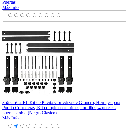
Puertas
Más Info
366 cm/12 FT Kit de Puerta Corrediza de Granero, Herrajes para
Puerta Correderas, Kit completo con rieles, tornillos, 4 poleas -
puertas doble (Negro Clásico)
Más Info