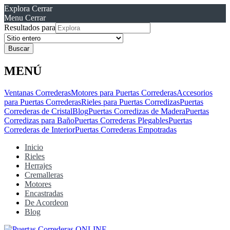
Explora
Cerrar
Menu
Cerrar
Resultados para
MENÚ
Ventanas Correderas
Motores para Puertas Correderas
Accesorios
para Puertas Correderas
Rieles para Puertas Corredizas
Puertas
Correderas de Cristal
Blog
Puertas Corredizas de Madera
Puertas
Corredizas para Baño
Puertas Correderas Plegables
Puertas
Correderas de Interior
Puertas Correderas Empotradas
Inicio
Rieles
Herrajes
Cremalleras
Motores
Encastradas
De Acordeon
Blog