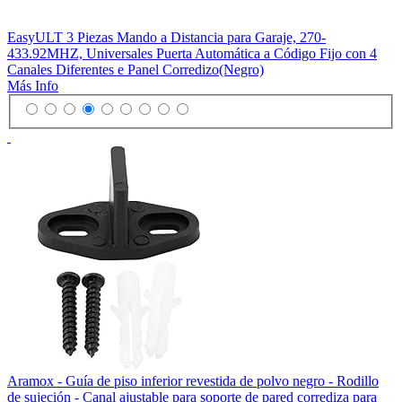
EasyULT 3 Piezas Mando a Distancia para Garaje, 270-
433.92MHZ, Universales Puerta Automática a Código Fijo con 4
Canales Diferentes e Panel Corredizo(Negro)
Más Info
Aramox - Guía de piso inferior revestida de polvo negro - Rodillo
de sujeción - Canal ajustable para soporte de pared corrediza para