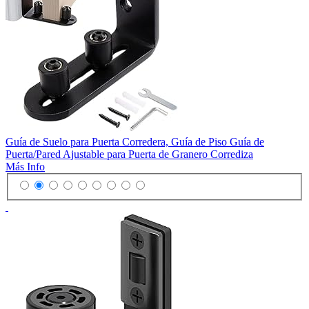
Guía de Suelo para Puerta Corredera, Guía de Piso Guía de
Puerta/Pared Ajustable para Puerta de Granero Corrediza
Más Info