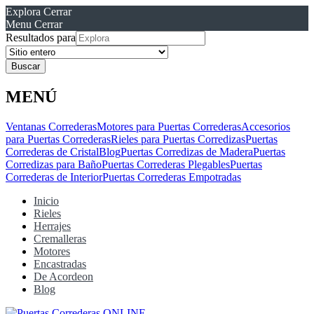
Explora
Cerrar
Menu
Cerrar
Resultados para
MENÚ
Ventanas Correderas
Motores para Puertas Correderas
Accesorios
para Puertas Correderas
Rieles para Puertas Corredizas
Puertas
Correderas de Cristal
Blog
Puertas Corredizas de Madera
Puertas
Corredizas para Baño
Puertas Correderas Plegables
Puertas
Correderas de Interior
Puertas Correderas Empotradas
Inicio
Rieles
Herrajes
Cremalleras
Motores
Encastradas
De Acordeon
Blog