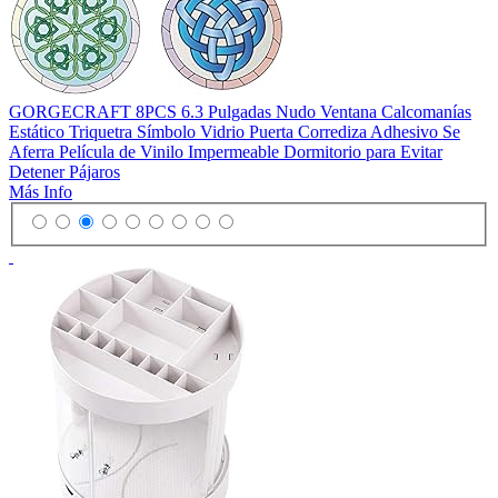
GORGECRAFT 8PCS 6.3 Pulgadas Nudo Ventana Calcomanías
Estático Triquetra Símbolo Vidrio Puerta Corrediza Adhesivo Se
Aferra Película de Vinilo Impermeable Dormitorio para Evitar
Detener Pájaros
Más Info