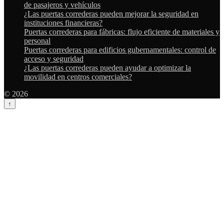
de pasajeros y vehículos
¿Las puertas correderas pueden mejorar la seguridad en
instituciones financieras?
Puertas correderas para fábricas: flujo eficiente de materiales y
personal
Puertas correderas para edificios gubernamentales: control de
acceso y seguridad
¿Las puertas correderas pueden ayudar a optimizar la
movilidad en centros comerciales?
© 2026
↑