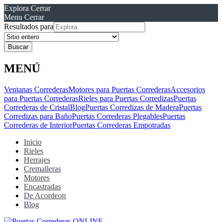
Explora
Cerrar
Menu
Cerrar
Resultados para
MENÚ
Ventanas Correderas
Motores para Puertas Correderas
Accesorios
para Puertas Correderas
Rieles para Puertas Corredizas
Puertas
Correderas de Cristal
Blog
Puertas Corredizas de Madera
Puertas
Corredizas para Baño
Puertas Correderas Plegables
Puertas
Correderas de Interior
Puertas Correderas Empotradas
Inicio
Rieles
Herrajes
Cremalleras
Motores
Encastradas
De Acordeon
Blog