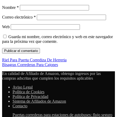
Nombre
*
Correo electrónico
*
Web
Guarda mi nombre, correo electrónico y web en este navegador
para la próxima vez que comente.
Riel Para Puerta Corrediza De Herreria
Bisagras Correderas Para Cajones
En calidad de Afiliado de Amazon, obtengo ingresos por las
compras adscritas que cumplen los requisitos aplicables
Aviso Legal
Política de Cookies
Política de Privacidad
Sistema de Afiliados de Amazon
Contacto
Puertas correderas para estaciones de autobuses: flujo seguro