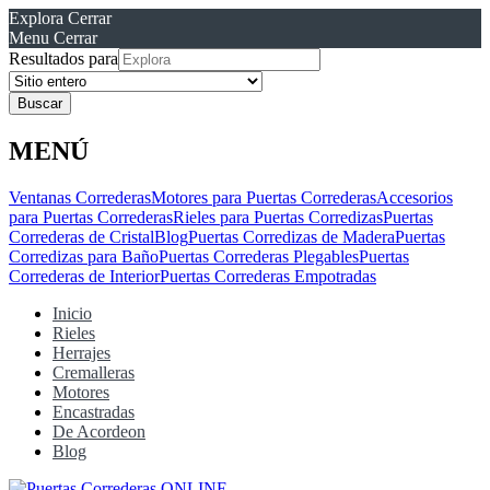
Explora
Cerrar
Menu
Cerrar
Resultados para
MENÚ
Ventanas Correderas
Motores para Puertas Correderas
Accesorios
para Puertas Correderas
Rieles para Puertas Corredizas
Puertas
Correderas de Cristal
Blog
Puertas Corredizas de Madera
Puertas
Corredizas para Baño
Puertas Correderas Plegables
Puertas
Correderas de Interior
Puertas Correderas Empotradas
Inicio
Rieles
Herrajes
Cremalleras
Motores
Encastradas
De Acordeon
Blog