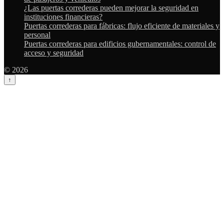
¿Las puertas correderas pueden mejorar la seguridad en
instituciones financieras?
Puertas correderas para fábricas: flujo eficiente de materiales y
personal
Puertas correderas para edificios gubernamentales: control de
acceso y seguridad
© 2026
↑