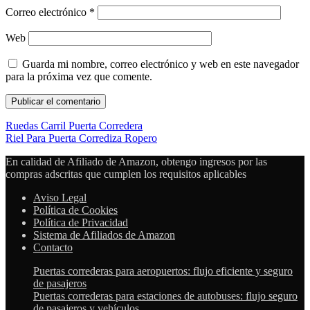
Correo electrónico
*
Web
Guarda mi nombre, correo electrónico y web en este navegador
para la próxima vez que comente.
Ruedas Carril Puerta Corredera
Riel Para Puerta Corrediza Ropero
En calidad de Afiliado de Amazon, obtengo ingresos por las
compras adscritas que cumplen los requisitos aplicables
Aviso Legal
Política de Cookies
Política de Privacidad
Sistema de Afiliados de Amazon
Contacto
Puertas correderas para aeropuertos: flujo eficiente y seguro
de pasajeros
Puertas correderas para estaciones de autobuses: flujo seguro
de pasajeros y vehículos