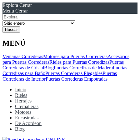
Explora
Cerrar
Menu
Cerrar
Resultados
para
MENÚ
Ventanas Correderas
Motores para Puertas Correderas
Accesorios
para Puertas Correderas
Rieles para Puertas Corredizas
Puertas
Correderas de Cristal
Blog
Puertas Corredizas de Madera
Puertas
Corredizas para Baño
Puertas Correderas Plegables
Puertas
Correderas de Interior
Puertas Correderas Empotradas
Inicio
Rieles
Herrajes
Cremalleras
Motores
Encastradas
De Acordeon
Blog