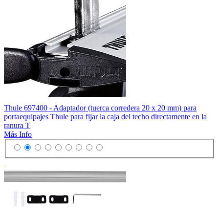
Thule 697400 - Adaptador (tuerca corredera 20 x 20 mm) para
portaequipajes Thule para fijar la caja del techo directamente en la
ranura T
Más Info