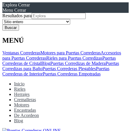
Explora
Cerrar
Menu
Cerrar
Resultados para
MENÚ
Ventanas Correderas
Motores para Puertas Correderas
Accesorios
para Puertas Correderas
Rieles para Puertas Corredizas
Puertas
Correderas de Cristal
Blog
Puertas Corredizas de Madera
Puertas
Corredizas para Baño
Puertas Correderas Plegables
Puertas
Correderas de Interior
Puertas Correderas Empotradas
Inicio
Rieles
Herrajes
Cremalleras
Motores
Encastradas
De Acordeon
Blog