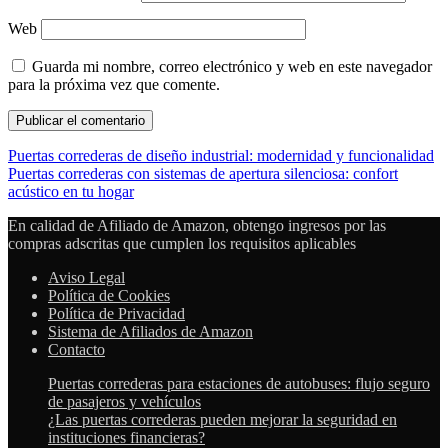
Web
Guarda mi nombre, correo electrónico y web en este navegador
para la próxima vez que comente.
Puertas correderas de diseño industrial: modernidad y funcionalidad
Puertas correderas con sistemas de apertura silenciosa: confort
acústico en tu hogar
En calidad de Afiliado de Amazon, obtengo ingresos por las
compras adscritas que cumplen los requisitos aplicables
Aviso Legal
Política de Cookies
Política de Privacidad
Sistema de Afiliados de Amazon
Contacto
Puertas correderas para estaciones de autobuses: flujo seguro
de pasajeros y vehículos
¿Las puertas correderas pueden mejorar la seguridad en
instituciones financieras?