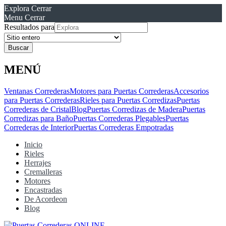
Explora
Cerrar
Menu
Cerrar
Resultados para
MENÚ
Ventanas Correderas
Motores para Puertas Correderas
Accesorios
para Puertas Correderas
Rieles para Puertas Corredizas
Puertas
Correderas de Cristal
Blog
Puertas Corredizas de Madera
Puertas
Corredizas para Baño
Puertas Correderas Plegables
Puertas
Correderas de Interior
Puertas Correderas Empotradas
Inicio
Rieles
Herrajes
Cremalleras
Motores
Encastradas
De Acordeon
Blog