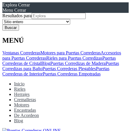
Explora
Cerrar
Menu
Cerrar
Resultados para
MENÚ
Ventanas Correderas
Motores para Puertas Correderas
Accesorios
para Puertas Correderas
Rieles para Puertas Corredizas
Puertas
Correderas de Cristal
Blog
Puertas Corredizas de Madera
Puertas
Corredizas para Baño
Puertas Correderas Plegables
Puertas
Correderas de Interior
Puertas Correderas Empotradas
Inicio
Rieles
Herrajes
Cremalleras
Motores
Encastradas
De Acordeon
Blog