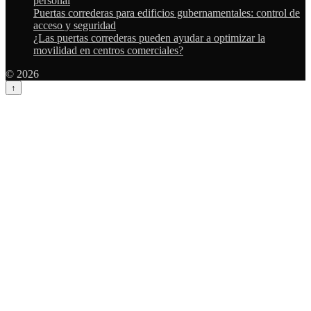
personal
Puertas correderas para edificios gubernamentales: control de
acceso y seguridad
¿Las puertas correderas pueden ayudar a optimizar la
movilidad en centros comerciales?
© 2026
↑