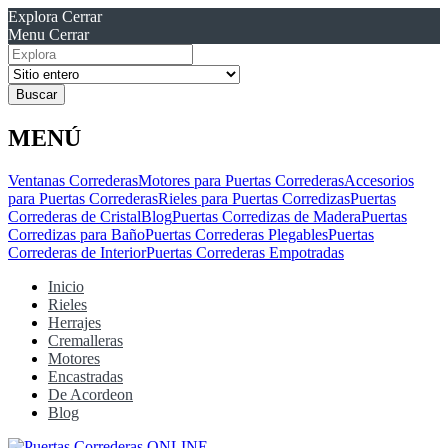
Explora
Cerrar
Menu
Cerrar
Resultados
para
MENÚ
Ventanas Correderas
Motores para Puertas Correderas
Accesorios
para Puertas Correderas
Rieles para Puertas Corredizas
Puertas
Correderas de Cristal
Blog
Puertas Corredizas de Madera
Puertas
Corredizas para Baño
Puertas Correderas Plegables
Puertas
Correderas de Interior
Puertas Correderas Empotradas
Inicio
Rieles
Herrajes
Cremalleras
Motores
Encastradas
De Acordeon
Blog