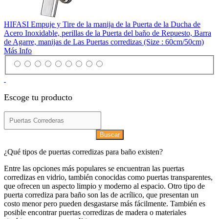
HIFASI Empuje y Tire de la manija de la Puerta de la Ducha de
Acero Inoxidable, perillas de la Puerta del baño de Repuesto, Barra
de Agarre, manijas de Las Puertas corredizas (Size : 60cm/50cm)
Más Info
Escoge tu producto
Buscar
¿Qué tipos de puertas corredizas para baño existen?
Entre las opciones más populares se encuentran las puertas
corredizas en vidrio, también conocidas como puertas transparentes,
que ofrecen un aspecto limpio y moderno al espacio. Otro tipo de
puerta corrediza para baño son las de acrílico, que presentan un
costo menor pero pueden desgastarse más fácilmente. También es
posible encontrar puertas corredizas de madera o materiales