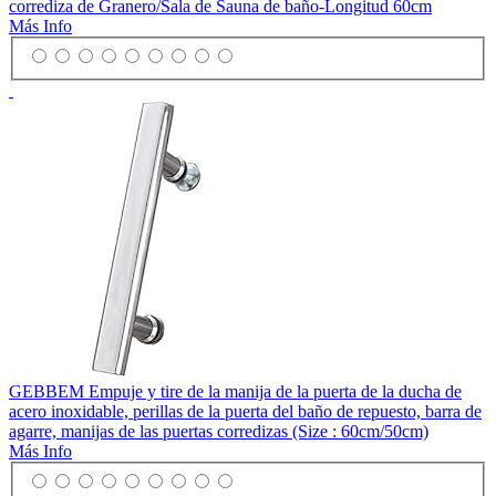
corrediza de Granero/Sala de Sauna de baño-Longitud 60cm
Más Info
GEBBEM Empuje y tire de la manija de la puerta de la ducha de
acero inoxidable, perillas de la puerta del baño de repuesto, barra de
agarre, manijas de las puertas corredizas (Size : 60cm/50cm)
Más Info