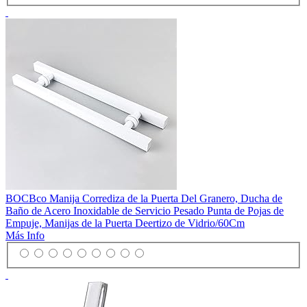
BOCBco Manija Corrediza de la Puerta Del Granero, Ducha de
Baño de Acero Inoxidable de Servicio Pesado Punta de Pojas de
Empuje, Manijas de la Puerta Deertizo de Vidrio/60Cm
Más Info