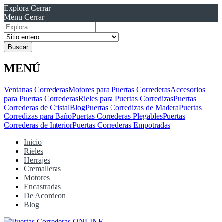
Explora
Cerrar
Menu
Cerrar
Resultados
para
MENÚ
Ventanas Correderas
Motores para Puertas Correderas
Accesorios
para Puertas Correderas
Rieles para Puertas Corredizas
Puertas
Correderas de Cristal
Blog
Puertas Corredizas de Madera
Puertas
Corredizas para Baño
Puertas Correderas Plegables
Puertas
Correderas de Interior
Puertas Correderas Empotradas
Inicio
Rieles
Herrajes
Cremalleras
Motores
Encastradas
De Acordeon
Blog