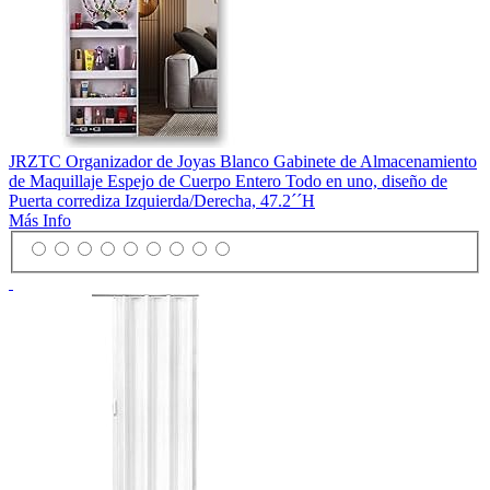
JRZTC Organizador de Joyas Blanco Gabinete de Almacenamiento
de Maquillaje Espejo de Cuerpo Entero Todo en uno, diseño de
Puerta corrediza Izquierda/Derecha, 47.2´´H
Más Info