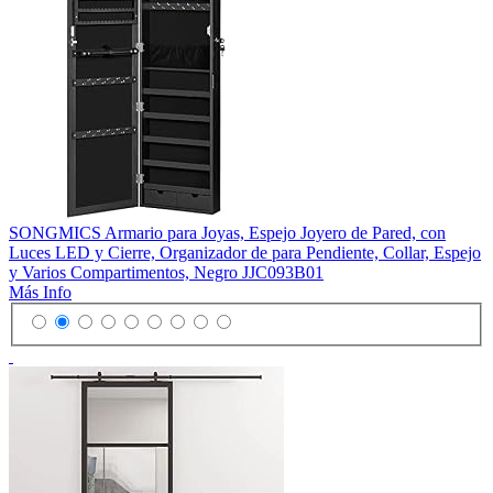
SONGMICS Armario para Joyas, Espejo Joyero de Pared, con
Luces LED y Cierre, Organizador de para Pendiente, Collar, Espejo
y Varios Compartimentos, Negro JJC093B01
Más Info