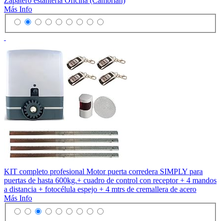
Zapatero estantería Oficina (Cambrian)
Más Info
KIT completo profesional Motor puerta corredera SIMPLY para
puertas de hasta 600kg.+ cuadro de control con receptor + 4 mandos
a distancia + fotocélula espejo + 4 mtrs de cremallera de acero
Más Info