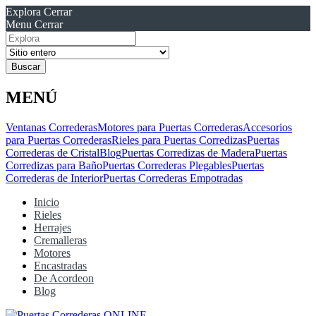
Explora
Cerrar
Menu
Cerrar
Resultados
para
MENÚ
Ventanas Correderas
Motores para Puertas Correderas
Accesorios
para Puertas Correderas
Rieles para Puertas Corredizas
Puertas
Correderas de Cristal
Blog
Puertas Corredizas de Madera
Puertas
Corredizas para Baño
Puertas Correderas Plegables
Puertas
Correderas de Interior
Puertas Correderas Empotradas
Inicio
Rieles
Herrajes
Cremalleras
Motores
Encastradas
De Acordeon
Blog