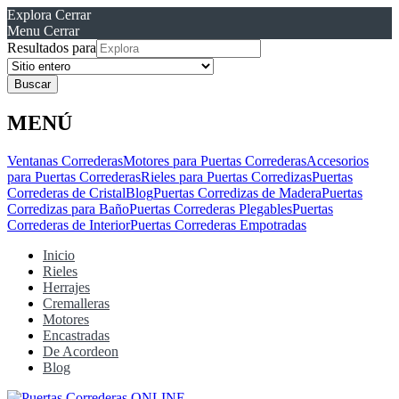
Explora
Cerrar
Menu
Cerrar
Resultados para
MENÚ
Ventanas Correderas
Motores para Puertas Correderas
Accesorios
para Puertas Correderas
Rieles para Puertas Corredizas
Puertas
Correderas de Cristal
Blog
Puertas Corredizas de Madera
Puertas
Corredizas para Baño
Puertas Correderas Plegables
Puertas
Correderas de Interior
Puertas Correderas Empotradas
Inicio
Rieles
Herrajes
Cremalleras
Motores
Encastradas
De Acordeon
Blog