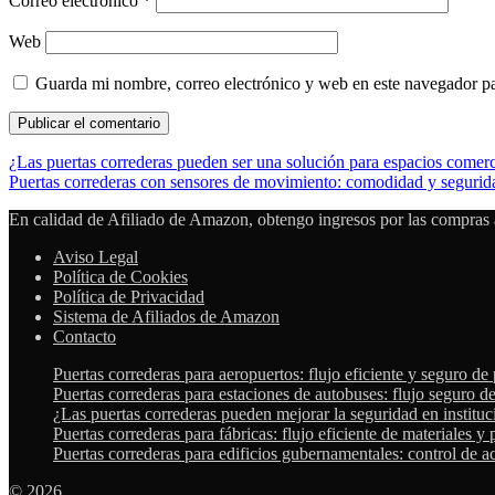
Correo electrónico
*
Web
Guarda mi nombre, correo electrónico y web en este navegador p
¿Las puertas correderas pueden ser una solución para espacios comerci
Puertas correderas con sensores de movimiento: comodidad y segurid
En calidad de Afiliado de Amazon, obtengo ingresos por las compras a
Aviso Legal
Política de Cookies
Política de Privacidad
Sistema de Afiliados de Amazon
Contacto
Puertas correderas para aeropuertos: flujo eficiente y seguro de
Puertas correderas para estaciones de autobuses: flujo seguro d
¿Las puertas correderas pueden mejorar la seguridad en instituc
Puertas correderas para fábricas: flujo eficiente de materiales y 
Puertas correderas para edificios gubernamentales: control de a
© 2026