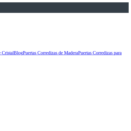
 Cristal
Blog
Puertas Corredizas de Madera
Puertas Corredizas para