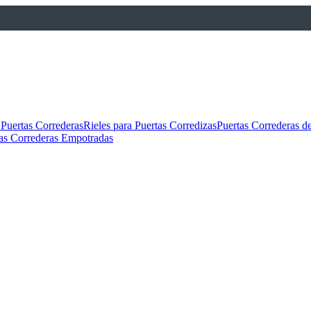
 Puertas Correderas
Rieles para Puertas Corredizas
Puertas Correderas de
as Correderas Empotradas