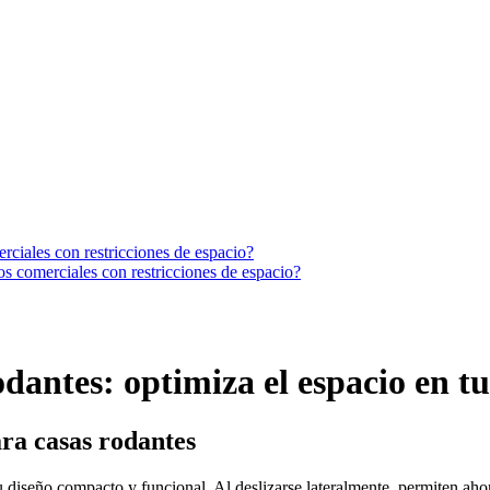
os comerciales con restricciones de espacio?
odantes: optimiza el espacio en t
ara casas rodantes
 diseño compacto y funcional. Al deslizarse lateralmente, permiten ahorr