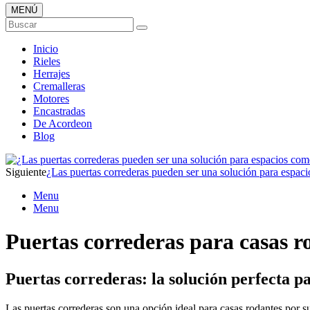
MENÚ
Buscar
Inicio
Rieles
Herrajes
Cremalleras
Motores
Encastradas
De Acordeon
Blog
Siguiente
¿Las puertas correderas pueden ser una solución para espaci
Menu
Menu
Puertas correderas para casas r
Puertas correderas: la solución perfecta p
Las puertas correderas son una opción ideal para casas rodantes por su