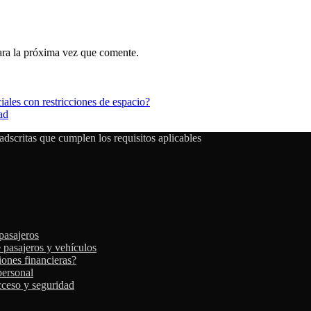
ara la próxima vez que comente.
ales con restricciones de espacio?
ad
dscritas que cumplen los requisitos aplicables
 pasajeros
e pasajeros y vehículos
iones financieras?
personal
cceso y seguridad