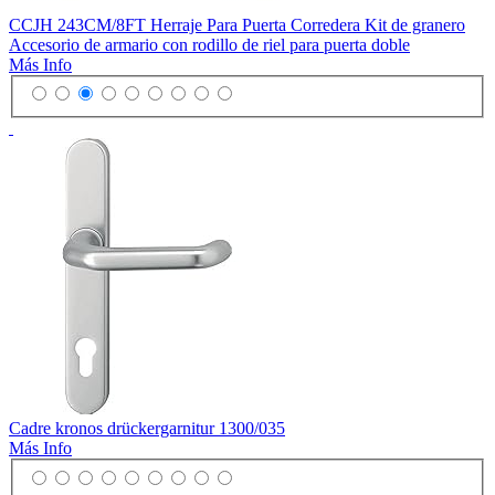
CCJH 243CM/8FT Herraje Para Puerta Corredera Kit de granero
Accesorio de armario con rodillo de riel para puerta doble
Más Info
Cadre kronos drückergarnitur 1300/035
Más Info