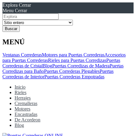
Explora
Cerrar
Menu
Cerrar
Resultados
para
MENÚ
Ventanas Correderas
Motores para Puertas Correderas
Accesorios
para Puertas Correderas
Rieles para Puertas Corredizas
Puertas
Correderas de Cristal
Blog
Puertas Corredizas de Madera
Puertas
Corredizas para Baño
Puertas Correderas Plegables
Puertas
Correderas de Interior
Puertas Correderas Empotradas
Inicio
Rieles
Herrajes
Cremalleras
Motores
Encastradas
De Acordeon
Blog