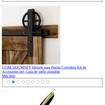
CCJH 183CM/6FT Herraje para Puerta Corredera Kit de
Accesorios riel, Guía de suelo ajustable
Más Info